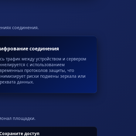
ниях соединения.
ифрование соединения
сь трафик между устройством и сервером
ннелируется с использованием
временных протоколов защиты, что
нимизирует риски подмены зеркала или
рехвата данных.
ионал площадки.
Сохраните доступ